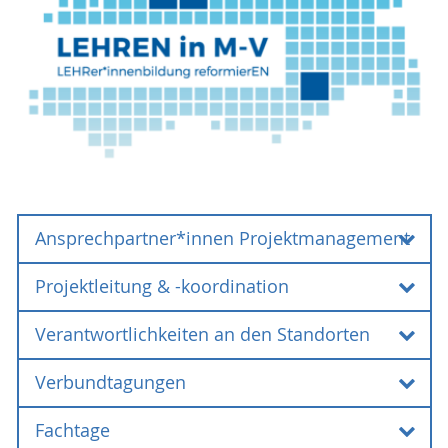
Ansprechpartner*innen Projektmanagement
Projektleitung & -koordination
Verantwortlichkeiten an den Standorten
Projektleitung & -koordination
Verbundtagungen
Die Projektleitung und -koordination liegt am
Verantwortlichkeiten an den
Landesweiten Zentrums für Lehrerbildung und
Standorten
Fachtage
Bildungsforschung Mecklenburg-Vorpommern
Verbundtagungen