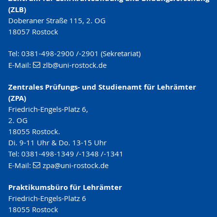
(ZLB)
Um gleich alles Notwendige zum Thema Praktika
Zum Beispiel kümmert sich das ZPA um die
Doberaner Straße 115, 2. OG
kennenzulernen, bietet das Praktikumsbüro eine
Anerkennung von Prüfungs- und
18057 Rostock
Einführungsveranstaltung an.
Studienleistungen aus anderen
Studiengängen, um Prüfungsanmeldung und -
Tel: 0381-498-2900 /-2901 (Sekretariat)
Bitte meldet Euch auf Stud.IP zu der
abmeldung (Krankheitsmeldung), um das
E-Mail:
zlb
@uni-rostock
.de
Veranstaltung an. Die Veranstaltungsnummer
Anzeigen von Prüfungs- und
hierfür ist 120127.
Veranstaltungsüberschneidungen oder um
Zentrales Prüfungs- und Studienamt für Lehrämter
Leistungsübersichten für Hochschulwechsel,
(ZPA)
Termin: 12.01.2027 (Dienstag) | 17:15 - 18:45
Stipendienbewerbung oder ähnliches.
Friedrich-Engels-Platz 6,
Uhr
2. OG
Bitte meldet Euch auf Stud.IP zu der
18055 Rostock.
Veranstaltungsort: online unter folgendem Link:
Veranstaltung an. Die Veranstaltungsnummer
Di. 9-11 Uhr & Do. 13-15 Uhr
https://uni-rostock-de.zoom-
hierfür ist 191126.
Tel: 0381-498-1349 /-1348 /-1341
x.de/j/63124840453?
E-Mail:
zpa
@uni-rostock
.de
pwd=iirRrNbX5M7a7wioLRkdXC1ZdnRuWR.1
Termin: 19.11.2026 (Donnerstag) | 17:15 - 18:45
Uhr
Praktikumsbüro für Lehrämter
Friedrich-Engels-Platz 6
Veranstaltungsort: online unter folgendem Link:
18055 Rostock