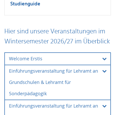
Studienguide
Hier sind unsere Veranstaltungen im
Wintersemester 2026/27 im Überblick
Welcome Erstis
Einführungsveranstaltung für Lehramt an
Welcome Erstis
Bald geht es los – und vielleicht seid ihr schon ein
Grundschulen & Lehramt für
bisschen gespannt, neugierig oder auch
Sonderpädagogik
aufgeregt. Genau dafür gibt es unsere Online-
Veranstaltung "Welcome Erstis"!
Einführungsveranstaltung für Lehramt an
Einführungsveranstaltung für Lehramt an
In entspannter Atmosphäre lernt ihr die