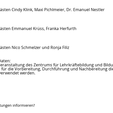
sten Cindy Klink, Maxi Pichlmeier, Dr. Emanuel Nestler
Gästen Emmanuel Krüss, Franka Herfurth
sten Nico Schmelzer und Ronja Filiz
aten:
eranstaltung des Zentrums für Lehrkräftebildung und Bild
ch für die Vorbereitung, Durchführung und Nachbereitung d
 verwendet werden.
tungen informieren?